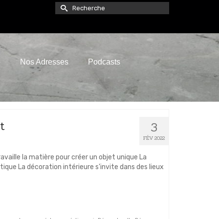
Rechercher :
e
Nos Adresses
Podcasts
t
3
FÉV 2022
travaille la matière pour créer un objet unique La
stique La décoration intérieure s'invite dans des lieux