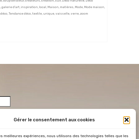
ue
,
coup de coeur
,
créateurs
,
création
,
cuir
,
Déco naturelle
,
Déco
e
,
galerie d'art
,
inspiration
,
local
,
Maison
,
matières
,
Mode
,
Mode maison
,
 déco
,
Tendance déco
,
textile
,
unique
,
vaisselle
,
verre
,
zoom
Gérer le consentement aux cookies
les meilleures expériences, nous utilisons des technologies telles que les
*