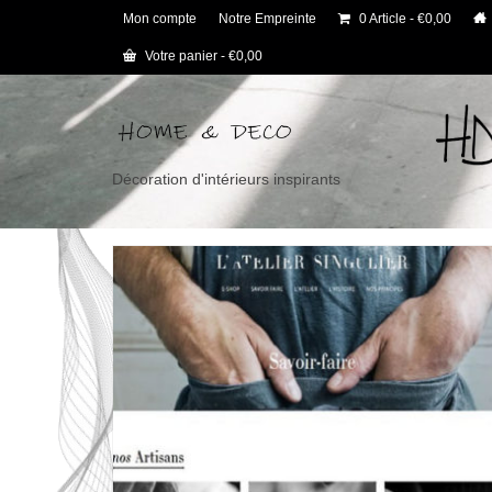
Mon compte
Notre Empreinte
0 Article
€0,00
Votre panier
-
€
0,00
Décoration d'intérieurs inspirants