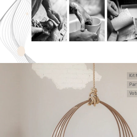
Kit
Par
Votr