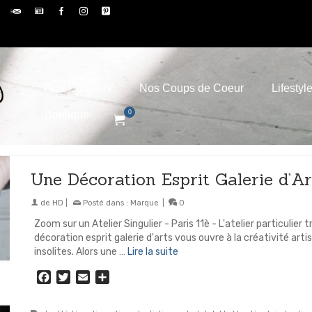
Nos Conseils
Nos Coups de Coeur
Lifestyl
Boutique
0
Une Décoration Esprit Galerie d’Ar
de
HD
|
Posté dans :
Marque
|
0
Zoom sur un Atelier Singulier - Paris 11è - L'atelier particulier 
décoration esprit galerie d'arts vous ouvre à la créativité arti
insolites. Alors une …
Lire la suite
Facebook
Twitter
Email
Partager