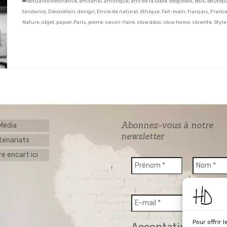
actualité décorative
,
artisanal
,
artistique
,
arts de la table
,
blog déco
,
bois
,
boutiq
tendance
,
Décoration
,
design
,
Envie de naturel
,
éthique
,
fait-main
,
français
,
Franc
Nature
,
objet
,
papier
,
Paris
,
pierre
,
savoir-faire
,
slow déco
,
slow home
,
slowlife
,
Style
Abonnez-vous à notre
 Media
newsletter
tenariats
e encart ici
Pour offrir 
Acceptation RGPD