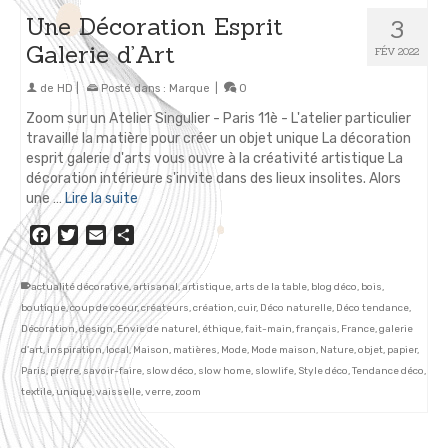
Une Décoration Esprit
3
Galerie d’Art
FÉV 2022
de
HD
|
Posté dans :
Marque
|
0
Zoom sur un Atelier Singulier - Paris 11è - L'atelier particulier
travaille la matière pour créer un objet unique La décoration
esprit galerie d'arts vous ouvre à la créativité artistique La
décoration intérieure s'invite dans des lieux insolites. Alors
une …
Lire la suite
Facebook
Twitter
Email
Partager
actualité décorative
,
artisanal
,
artistique
,
arts de la table
,
blog déco
,
bois
,
boutique
,
coup de coeur
,
créateurs
,
création
,
cuir
,
Déco naturelle
,
Déco tendance
,
Décoration
,
design
,
Envie de naturel
,
éthique
,
fait-main
,
français
,
France
,
galerie
d'art
,
inspiration
,
local
,
Maison
,
matières
,
Mode
,
Mode maison
,
Nature
,
objet
,
papier
,
Paris
,
pierre
,
savoir-faire
,
slow déco
,
slow home
,
slowlife
,
Style déco
,
Tendance déco
,
textile
,
unique
,
vaisselle
,
verre
,
zoom