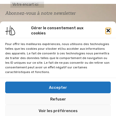
Votre encart ici
Abonnez-vous à notre newsletter
Gérer le consentement aux
cookies
Pour offrir les meilleures expériences, nous utilisons des technologies
telles que les cookies pour stocker et/ou accéder aux informations
des appareils. Le fait de consentir à ces technologies nous permettra
de traiter des données telles que le comportement de navigation ou
Acceptation RGPD
*
les ID uniques sur ce site. Le fait de ne pas consentir ou de retirer son
J'accepte la politique de confidentialité du
consentement peut avoir un effet négatif sur certaines
site Home & Déco
caractéristiques et fonctions.
Accepter
Refuser
CGU
Conditions Générales de Vente
Données Personnelles
Voir les préférences
Mentions Légales
Plan du site
RGPD
Politique de cookies (UE)