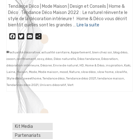
Tendance Déco | Mode Maison | Design et Conseils | Home &
Déco Tendance Déco Maison 2022 : Le naturel réinvente le
style de la décoration intérieure ! Home & Déco vous décrit
bientôt quelles sont les grandes …
Lire la suite
Facebook
Twitter
Email
Partager
actualité décorative
,
actualité sanitaire
,
Appartement
,
bien chez soi
,
blog déco
,
cocon
,
confinement
,
cosy
,
déco
,
Déco naturelle
,
Déco tendance
,
Décoration
,
décoration intérieure
,
Décorer
,
Envie de naturel
,
HD
,
Home & Déco
,
inspiration
,
Kaki
,
Laine
,
Maison
,
Mode
,
Mode maison
,
mood
,
Nature
,
slow déco
,
slow home
,
slowlife
,
Style déco
,
sweethome
,
Tendance déco
,
Tendance déco 2021
,
tendance maison
,
Tendances déco 2021
,
Univers décoratif
,
Vert
Kit Media
Partenariats