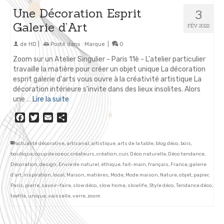
Une Décoration Esprit
3
Galerie d’Art
FÉV 2022
de
HD
|
Posté dans :
Marque
|
0
Zoom sur un Atelier Singulier - Paris 11è - L'atelier particulier
travaille la matière pour créer un objet unique La décoration
esprit galerie d'arts vous ouvre à la créativité artistique La
décoration intérieure s'invite dans des lieux insolites. Alors
une …
Lire la suite
Facebook
Twitter
Email
Partager
actualité décorative
,
artisanal
,
artistique
,
arts de la table
,
blog déco
,
bois
,
boutique
,
coup de coeur
,
créateurs
,
création
,
cuir
,
Déco naturelle
,
Déco tendance
,
Décoration
,
design
,
Envie de naturel
,
éthique
,
fait-main
,
français
,
France
,
galerie
d'art
,
inspiration
,
local
,
Maison
,
matières
,
Mode
,
Mode maison
,
Nature
,
objet
,
papier
,
Paris
,
pierre
,
savoir-faire
,
slow déco
,
slow home
,
slowlife
,
Style déco
,
Tendance déco
,
textile
,
unique
,
vaisselle
,
verre
,
zoom