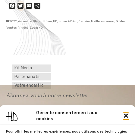
Facebook
Twitter
Email
Partager
2022
,
Actualité
,
Blanc d'hiver
,
HD
,
Home & Déco
,
Janvier
,
Meilleurs voeux
,
Soldes
,
Ventes Privées
,
Zoom HD
Kit Media
Partenariats
Votre encart ici
Abonnez-vous à notre newsletter
Gérer le consentement aux
cookies
Pour offrir les meilleures expériences, nous utilisons des technologies