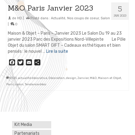
M&O Paris Janvier 2023
5
JAN 2023
de
HD
|
Posté dans :
Actualité
,
Nos coups de coeur
,
Salon
|
0
Maison & Objet – Paris – Janvier 2023 Le Salon Du 19 au 23
janvier 2023 Parc des Expositions Nord-Villepinte Le Pôle
Objet du salon SMART GIFT – Cadeaux esthétiques et bien
pensés : le nouvel …
Lire la suite
Facebook
Twitter
Email
Partager
2023
,
actualité décorative
,
Décoration
,
design
,
Janvier
,
M&O
,
Maison et Objet
,
Paris
,
salon
,
Tendance déco
Kit Media
Partenariats