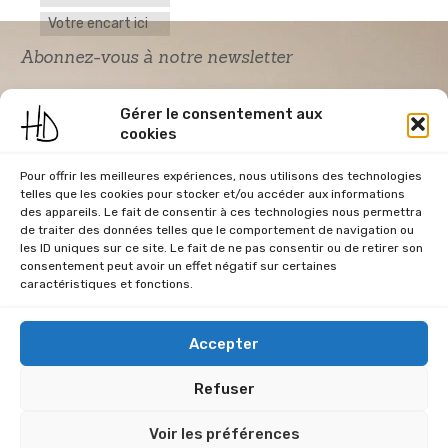
Votre encart ici
Abonnez-vous à notre newsletter
Gérer le consentement aux
cookies
Pour offrir les meilleures expériences, nous utilisons des technologies
telles que les cookies pour stocker et/ou accéder aux informations
des appareils. Le fait de consentir à ces technologies nous permettra
de traiter des données telles que le comportement de navigation ou
Acceptation RGPD
*
les ID uniques sur ce site. Le fait de ne pas consentir ou de retirer son
J'accepte la politique de confidentialité du
consentement peut avoir un effet négatif sur certaines
site Home & Déco
caractéristiques et fonctions.
Accepter
Refuser
CGU
Conditions Générales de Vente
Données Personnelles
Voir les préférences
Mentions Légales
Plan du site
RGPD
Politique de cookies (UE)