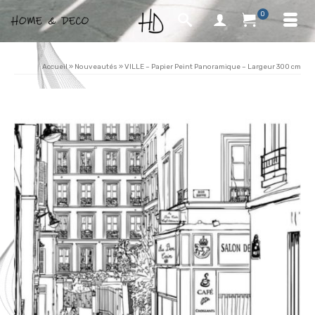
0
Accueil
»
Nouveautés
»
VILLE – Papier Peint Panoramique – Largeur 300 cm