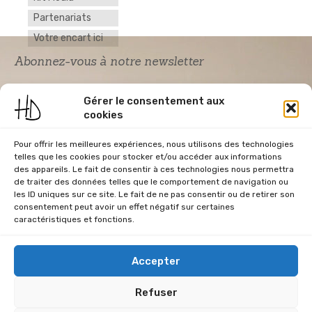
Partenariats
Votre encart ici
Abonnez-vous à notre newsletter
Gérer le consentement aux
cookies
Pour offrir les meilleures expériences, nous utilisons des technologies
telles que les cookies pour stocker et/ou accéder aux informations
des appareils. Le fait de consentir à ces technologies nous permettra
de traiter des données telles que le comportement de navigation ou
Acceptation RGPD
*
les ID uniques sur ce site. Le fait de ne pas consentir ou de retirer son
J'accepte la politique de confidentialité du
consentement peut avoir un effet négatif sur certaines
site Home & Déco
caractéristiques et fonctions.
Accepter
Refuser
CGU
Conditions Générales de Vente
Données Personnelles