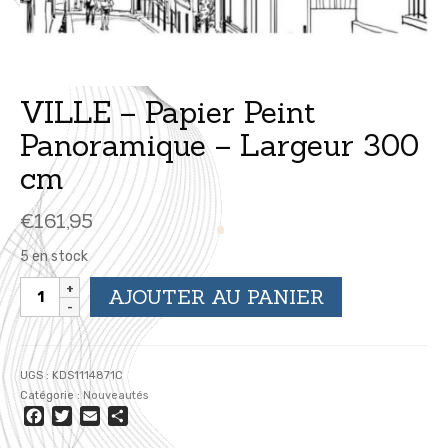
VILLE – Papier Peint
Panoramique – Largeur 300
cm
€
161,95
5 en stock
quantité
AJOUTER AU PANIER
de
VILLE
-
Papier
UGS :
KDS1114871C
Peint
Catégorie :
Nouveautés
Panoramique
Facebook
Twitter
Email
Partager
-
Largeur