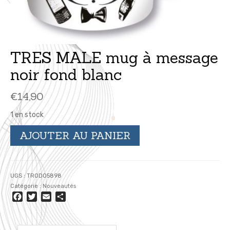
TRES MALE mug à message
noir fond blanc
€
14,90
1 en stock
quantité
AJOUTER AU PANIER
de
TRES
MALE
mug
UGS :
TRODO5898
à
Catégorie :
Nouveautés
message
Facebook
Twitter
Email
Partager
noir
fond
blanc