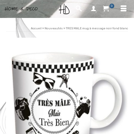
0
Accueil
»
Nouveautés
»
TRES MALE mug à message noir fond blanc