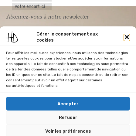
Votre encart ici
Abonnez-vous à notre newsletter
Gérer le consentement aux
cookies
Pour offrir les meilleures expériences, nous utilisons des technologies
telles que les cookies pour stocker et/ou accéder aux informations
des appareils. Le fait de consentir à ces technologies nous permettra
de traiter des données telles que le comportement de navigation ou
Acceptation RGPD
*
les ID uniques sur ce site. Le fait de ne pas consentir ou de retirer son
J'accepte la politique de confidentialité du
consentement peut avoir un effet négatif sur certaines
site Home & Déco
caractéristiques et fonctions.
Accepter
Refuser
CGU
Conditions Générales de Vente
Données Personnelles
Voir les préférences
Mentions Légales
Plan du site
RGPD
Politique de cookies (UE)