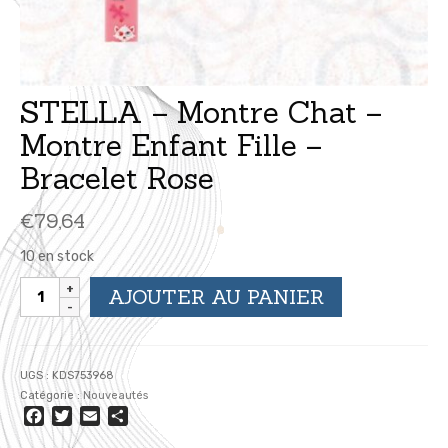
STELLA – Montre Chat –
Montre Enfant Fille –
Bracelet Rose
€
79,64
10 en stock
quantité
AJOUTER AU PANIER
de
STELLA
-
Montre
UGS :
KDS753968
Chat
Catégorie :
Nouveautés
-
Facebook
Twitter
Email
Partager
Montre
Enfant