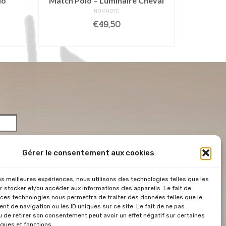
lo
Match Polo – Luminaire Cheval
C
NON NOTÉ
€
49,50
R
AJOUTER AU PANIER
AJO
Gérer le consentement aux cookies
les meilleures expériences, nous utilisons des technologies telles que les
*
r stocker et/ou accéder aux informations des appareils. Le fait de
 ces technologies nous permettra de traiter des données telles que le
 &
t de navigation ou les ID uniques sur ce site. Le fait de ne pas
u de retirer son consentement peut avoir un effet négatif sur certaines
iques et fonctions.