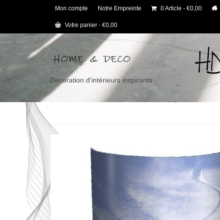
Mon compte
Notre Empreinte
0 Article
€0,00
Votre panier
-
€
0,00
Décoration d'intérieurs inspirants