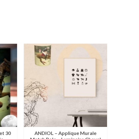
et 30
ANDIOL – Applique Murale
AIX – Ta