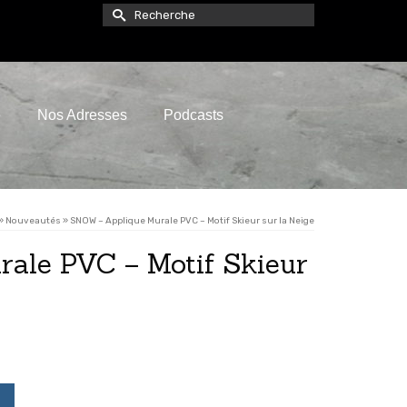
Rechercher :
e
Nos Adresses
Podcasts
»
Nouveautés
»
SNOW – Applique Murale PVC – Motif Skieur sur la Neige
ale PVC – Motif Skieur