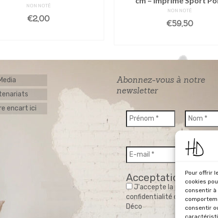
cm – Imprimé Sport Po
NON NOTÉ
NON NOTÉ
€
2,00
€
59,50
AJOUTER AU PANIER
AJOUTER AU PANIE
Abonnez-vous à notre
 Media
newsletter
tenariats
e encart ici
Pour offrir 
Acceptation RGPD
cookies pou
J'accepte la politique de
consentir à
confidentialité du site Home
comportemen
Déco
consentir o
caractérist