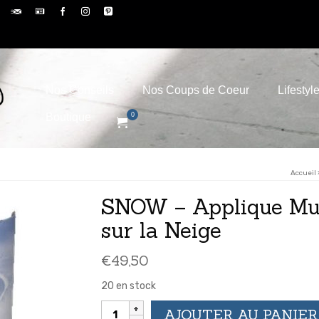
Nos Conseils
Nos Coups de Coeur
Lifestyl
Boutique
0
Accueil
SNOW – Applique Mur
sur la Neige
€
49,50
20 en stock
quantité
AJOUTER AU PANIER