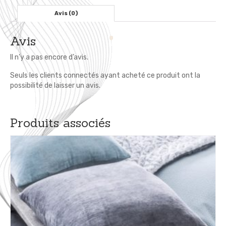
cm
-
Avis (0)
Couvre
Lit
Avis
Beige
Il n’y a pas encore d’avis.
Seuls les clients connectés ayant acheté ce produit ont la
possibilité de laisser un avis.
Produits associés