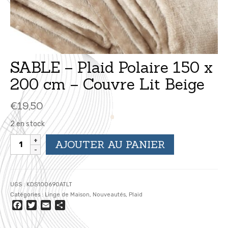
SABLE – Plaid Polaire 150 x
200 cm – Couvre Lit Beige
€
19,50
2 en stock
quantité
AJOUTER AU PANIER
de
SABLE
-
Plaid
UGS :
KDS100690ATLT
Polaire
Catégories :
Linge de Maison
,
Nouveautés
,
Plaid
150
Facebook
Twitter
Email
Partager
x
200