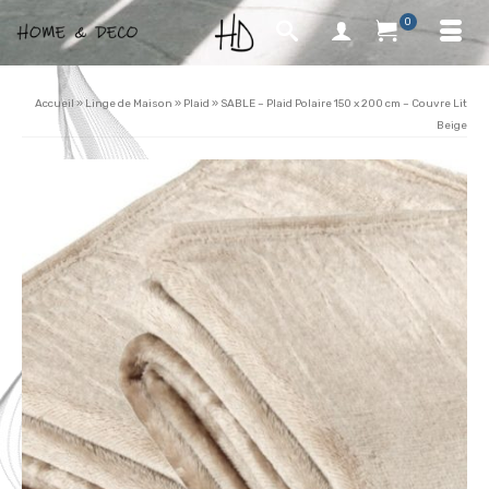
0
Accueil
»
Linge de Maison
»
Plaid
»
SABLE – Plaid Polaire 150 x 200 cm – Couvre Lit
Beige