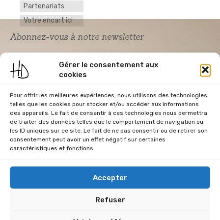
Partenariats
Votre encart ici
Abonnez-vous à notre newsletter
Gérer le consentement aux
cookies
Pour offrir les meilleures expériences, nous utilisons des technologies
telles que les cookies pour stocker et/ou accéder aux informations
des appareils. Le fait de consentir à ces technologies nous permettra
de traiter des données telles que le comportement de navigation ou
Acceptation RGPD
*
les ID uniques sur ce site. Le fait de ne pas consentir ou de retirer son
J'accepte la politique de confidentialité du
consentement peut avoir un effet négatif sur certaines
site Home & Déco
caractéristiques et fonctions.
Accepter
Refuser
CGU
Conditions Générales de Vente
Données Personnelles