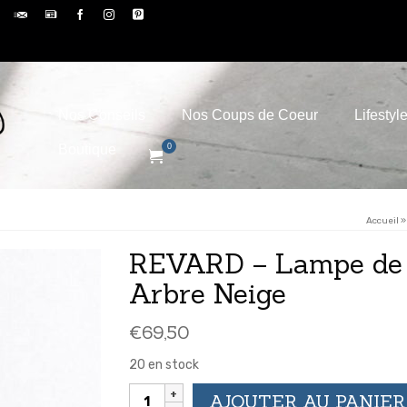
Nos Conseils
Nos Coups de Coeur
Lifestyl
Boutique
0
Accueil
»
REVARD – Lampe de 
Arbre Neige
€
69,50
20 en stock
quantité
AJOUTER AU PANIER