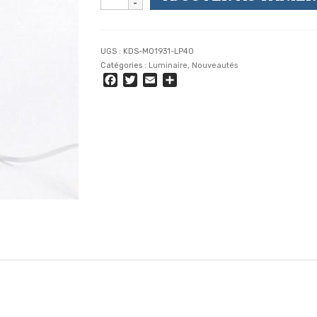
de
REVARD
-
Lampe
UGS :
KDS-MO1931-LP40
de
Catégories :
Luminaire
,
Nouveautés
Bureau
Facebook
Twitter
Email
Partager
-
Imprimé
Forêt
Arbre
Neige