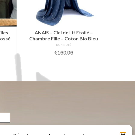
lles
ANAIS – Ciel de Lit Etoilé –
ANANAS 
rossé
Chambre Fille – Coton Bio Bleu
Epong
NON NOTÉ
€
169,96
R
AJOUTER AU PANIER
AJO