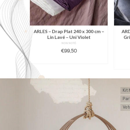
 Plage –
ARLES – Drap Plat 240 x 300 cm –
ARD
imé Rose
Lin Lavé – Uni Violet
Gr
NON NOTÉ
€
99,50
NIER
LIRE LA SUITE
Kit
Par
Votr