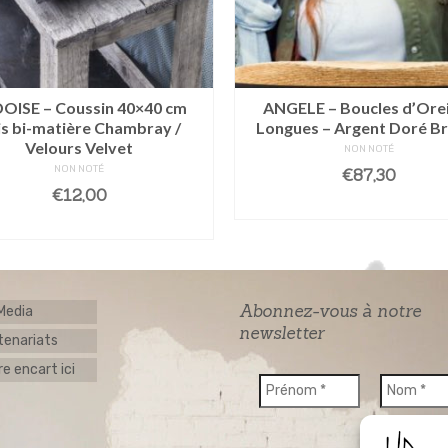
OISE – Coussin 40×40 cm
ANGELE – Boucles d’Orei
is bi-matière Chambray /
Longues – Argent Doré B
Velours Velvet
NON NOTÉ
NON NOTÉ
€
87,30
€
12,00
AJOUTER AU PANIE
AJOUTER AU PANIER
Abonnez-vous à notre
 Media
newsletter
tenariats
e encart ici