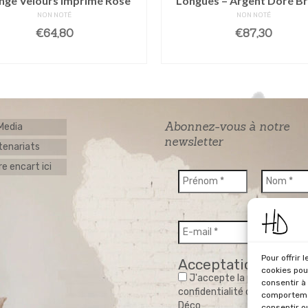
nge Velours Imprimé Rose
Longues – Argent Doré B
NON NOTÉ
NON NOTÉ
€
64,80
€
87,30
AJOUTER AU PANIER
AJOUTER AU PANIE
Abonnez-vous à notre
 Media
newsletter
tenariats
e encart ici
Pour offrir 
Acceptation RGPD
cookies pou
J'accepte la politique de
consentir à
confidentialité du site Home
comportemen
Déco
consentir o