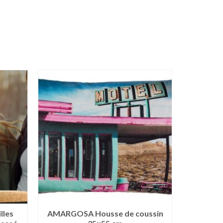
lles
AMARGOSA Housse de coussin
ARLES – 