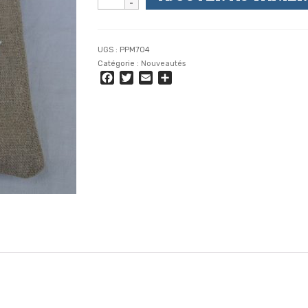
de
Pochette
Lin
Naturel
UGS :
PPM704
-
Catégorie :
Nouveautés
Couleur
Facebook
Twitter
Email
Partager
Argile
-
Fabrication
Française