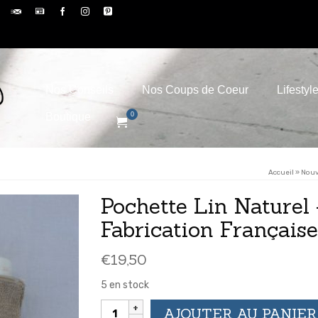
Nos Conseils
Nos Coups de Coeur
Lifestyl
Boutique
0
Accueil
»
Nou
Pochette Lin Naturel 
Fabrication Française
€
19,50
5 en stock
quantité
AJOUTER AU PANIER