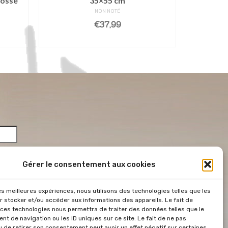
rossé
35×55 cm
260 –
NON NOTÉ
€
37,99
R
AJOUTER AU PANIER
Gérer le consentement aux cookies
les meilleures expériences, nous utilisons des technologies telles que les
*
r stocker et/ou accéder aux informations des appareils. Le fait de
 ces technologies nous permettra de traiter des données telles que le
 &
t de navigation ou les ID uniques sur ce site. Le fait de ne pas
u de retirer son consentement peut avoir un effet négatif sur certaines