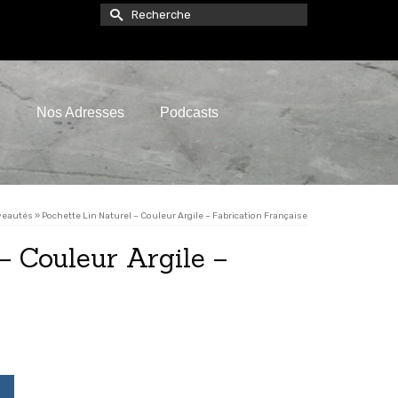
Rechercher :
e
Nos Adresses
Podcasts
veautés
»
Pochette Lin Naturel – Couleur Argile – Fabrication Française
– Couleur Argile –