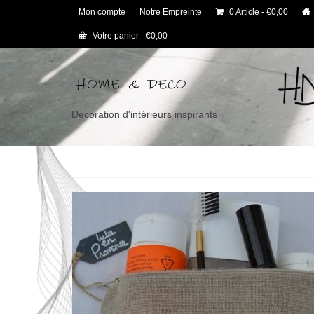
Mon compte
Notre Empreinte
0 Article
€0,00
Votre panier
-
€
0,00
Décoration d'intérieurs inspirants