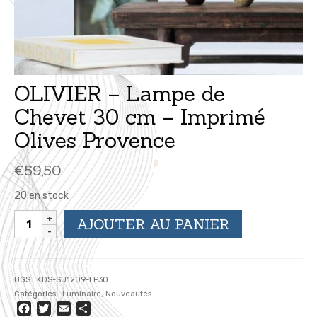
OLIVIER – Lampe de
Chevet 30 cm – Imprimé
Olives Provence
€
59,50
20 en stock
quantité
AJOUTER AU PANIER
de
OLIVIER
-
Lampe
UGS :
KDS-SU1209-LP30
de
Catégories :
Luminaire
,
Nouveautés
Chevet
Facebook
Twitter
Email
Partager
30