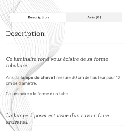
cm
-
Imprimé
Description
Avis (0)
Olives
Provence
Description
Ce luminaire rond vous éclaire de sa forme
tubulaire.
Ainsi, la
lampe de chevet
mesure 30 cm de hauteur pour 12
cm de diamètre.
Ce luminaire a la forme d’un tube.
La lampe à poser est issue d’un savoir-faire
artisanal.