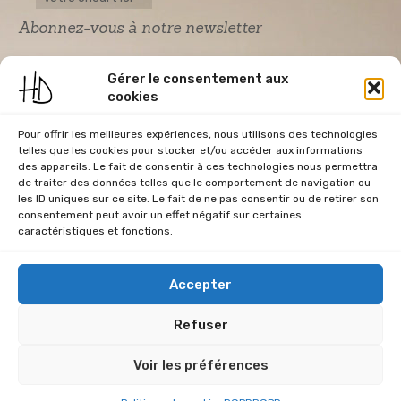
Abonnez-vous à notre newsletter
Gérer le consentement aux
cookies
Pour offrir les meilleures expériences, nous utilisons des technologies
telles que les cookies pour stocker et/ou accéder aux informations
des appareils. Le fait de consentir à ces technologies nous permettra
de traiter des données telles que le comportement de navigation ou
Acceptation RGPD
*
les ID uniques sur ce site. Le fait de ne pas consentir ou de retirer son
J'accepte la politique de confidentialité du
consentement peut avoir un effet négatif sur certaines
site Home & Déco
caractéristiques et fonctions.
Accepter
Refuser
CGU
Conditions Générales de Vente
Données Personnelles
Voir les préférences
Mentions Légales
Plan du site
RGPD
Politique de cookies (UE)
HOME & DECO © 2026