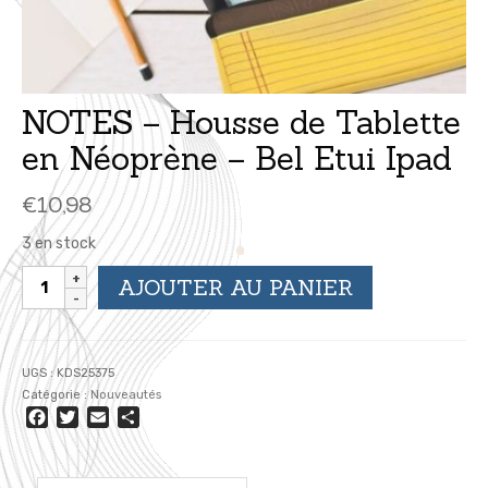
NOTES – Housse de Tablette
en Néoprène – Bel Etui Ipad
€
10,98
3 en stock
quantité
AJOUTER AU PANIER
de
NOTES
-
Housse
UGS :
KDS25375
de
Catégorie :
Nouveautés
Tablette
Facebook
Twitter
Email
Partager
en
Néoprène
-