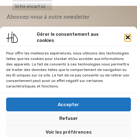
Votre encart ici
Abonnez-vous à notre newsletter
Gérer le consentement aux
cookies
Pour offrir les meilleures expériences, nous utilisons des technologies
telles que les cookies pour stocker et/ou accéder aux informations
des appareils. Le fait de consentir à ces technologies nous permettra
de traiter des données telles que le comportement de navigation ou
Acceptation RGPD
*
les ID uniques sur ce site. Le fait de ne pas consentir ou de retirer son
J'accepte la politique de confidentialité du
consentement peut avoir un effet négatif sur certaines
site Home & Déco
caractéristiques et fonctions.
Accepter
Refuser
CGU
Conditions Générales de Vente
Données Personnelles
Voir les préférences
Mentions Légales
Plan du site
RGPD
Politique de cookies (UE)