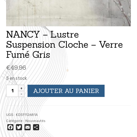
NANCY – Lustre
Suspension Cloche – Verre
Fumé Gris
€
49,96
5 en stock
quantité
AJOUTER AU PANIER
de
NANCY
-
Lustre
UGS :
KDS1112681A
Suspension
Catégorie :
Nouveautés
Cloche
Facebook
Twitter
Email
Partager
-
Verre