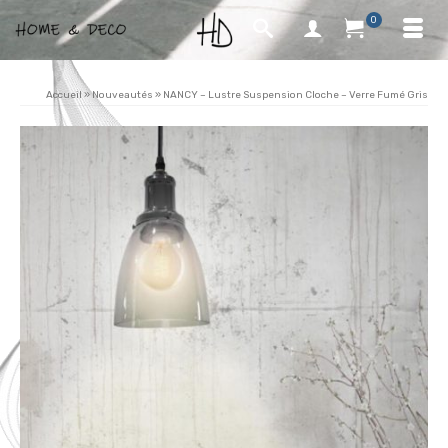
0
Accueil
»
Nouveautés
»
NANCY – Lustre Suspension Cloche – Verre Fumé Gris