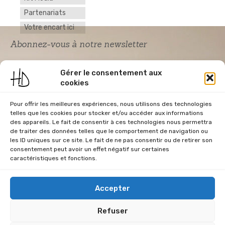
Partenariats
Votre encart ici
Abonnez-vous à notre newsletter
Gérer le consentement aux
cookies
Pour offrir les meilleures expériences, nous utilisons des technologies
telles que les cookies pour stocker et/ou accéder aux informations
des appareils. Le fait de consentir à ces technologies nous permettra
de traiter des données telles que le comportement de navigation ou
Acceptation RGPD
*
les ID uniques sur ce site. Le fait de ne pas consentir ou de retirer son
J'accepte la politique de confidentialité du
consentement peut avoir un effet négatif sur certaines
site Home & Déco
caractéristiques et fonctions.
Accepter
Refuser
CGU
Conditions Générales de Vente
Données Personnelles