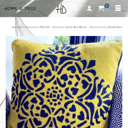
0
Accueil
»
Coussin
»
MELEN – Coussin Carré 45 x 45 cm – Jaune Curry Brodé Noir