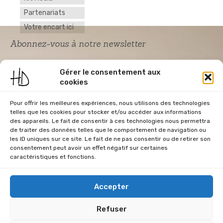
Partenariats
Votre encart ici
Abonnez-vous à notre newsletter
Gérer le consentement aux
cookies
Pour offrir les meilleures expériences, nous utilisons des technologies
telles que les cookies pour stocker et/ou accéder aux informations
des appareils. Le fait de consentir à ces technologies nous permettra
de traiter des données telles que le comportement de navigation ou
Acceptation RGPD
*
les ID uniques sur ce site. Le fait de ne pas consentir ou de retirer son
J'accepte la politique de confidentialité du
consentement peut avoir un effet négatif sur certaines
site Home & Déco
caractéristiques et fonctions.
Accepter
Refuser
CGU
Conditions Générales de Vente
Données Personnelles