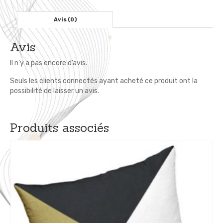
cm
-
Avis (0)
Jaune
Curry
Avis
Brodé
Noir
Il n’y a pas encore d’avis.
Seuls les clients connectés ayant acheté ce produit ont la
possibilité de laisser un avis.
Produits associés