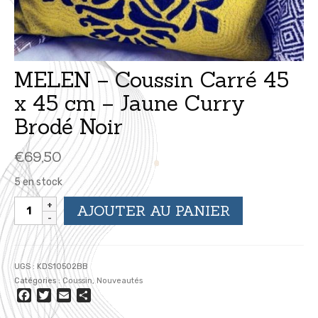
MELEN – Coussin Carré 45
x 45 cm – Jaune Curry
Brodé Noir
€
69,50
5 en stock
quantité
AJOUTER AU PANIER
de
MELEN
-
Coussin
UGS :
KDS10502BB
Carré
Catégories :
Coussin
,
Nouveautés
45
Facebook
Twitter
Email
Partager
x
45