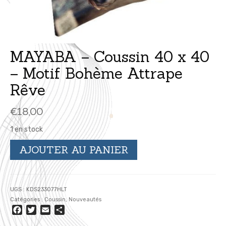
MAYABA – Coussin 40 x 40
– Motif Bohème Attrape
Rêve
€
18,00
1 en stock
quantité
AJOUTER AU PANIER
de
MAYABA
-
Coussin
UGS :
KDS233077HLT
40
Catégories :
Coussin
,
Nouveautés
x
Facebook
Twitter
Email
Partager
40
-