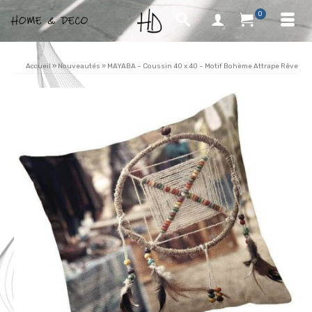
0
Accueil
»
Nouveautés
»
MAYABA – Coussin 40 x 40 – Motif Bohème Attrape Rêve