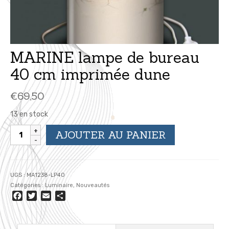
MARINE lampe de bureau
40 cm imprimée dune
€
69,50
13 en stock
quantité
AJOUTER AU PANIER
de
MARINE
lampe
de
UGS :
MA1238-LP40
bureau
Catégories :
Luminaire
,
Nouveautés
40
Facebook
Twitter
Email
Partager
cm
imprimée
dune