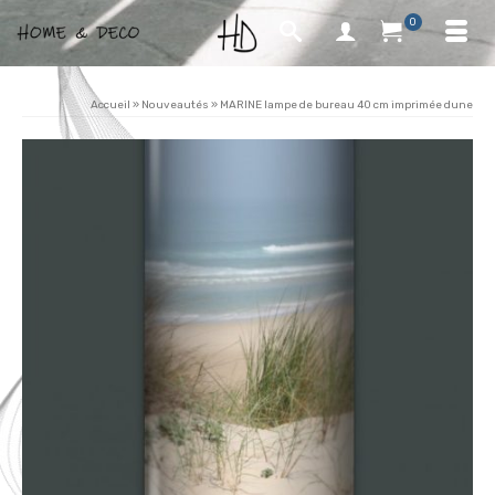
0
Accueil
»
Nouveautés
»
MARINE lampe de bureau 40 cm imprimée dune