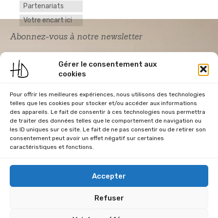
Partenariats
Votre encart ici
Abonnez-vous à notre newsletter
Gérer le consentement aux
cookies
Pour offrir les meilleures expériences, nous utilisons des technologies
telles que les cookies pour stocker et/ou accéder aux informations
des appareils. Le fait de consentir à ces technologies nous permettra
de traiter des données telles que le comportement de navigation ou
Acceptation RGPD
*
les ID uniques sur ce site. Le fait de ne pas consentir ou de retirer son
J'accepte la politique de confidentialité du
consentement peut avoir un effet négatif sur certaines
site Home & Déco
caractéristiques et fonctions.
Accepter
Refuser
CGU
Conditions Générales de Vente
Données Personnelles