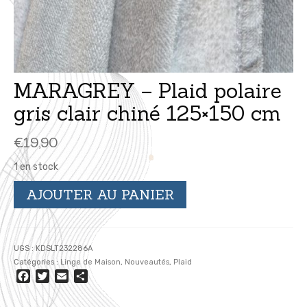
MARAGREY – Plaid polaire
gris clair chiné 125×150 cm
€
19,90
1 en stock
quantité
AJOUTER AU PANIER
de
MARAGREY
-
Plaid
UGS :
KDSLT232286A
polaire
Catégories :
Linge de Maison
,
Nouveautés
,
Plaid
gris
Facebook
Twitter
Email
Partager
clair
chiné