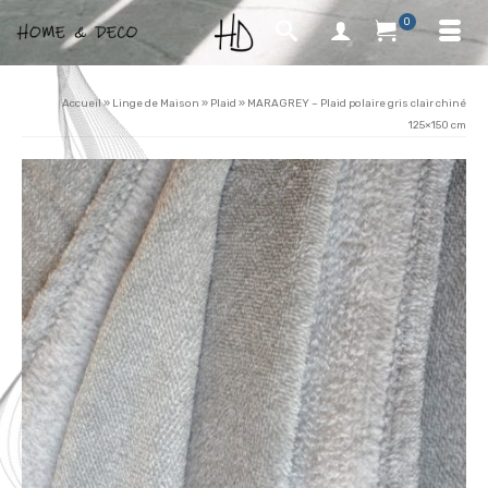
0
Accueil
»
Linge de Maison
»
Plaid
»
MARAGREY – Plaid polaire gris clair chiné
125×150 cm