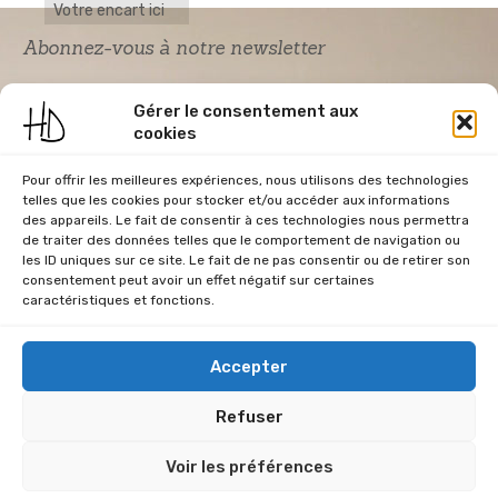
Votre encart ici
Abonnez-vous à notre newsletter
Gérer le consentement aux
cookies
Pour offrir les meilleures expériences, nous utilisons des technologies
telles que les cookies pour stocker et/ou accéder aux informations
des appareils. Le fait de consentir à ces technologies nous permettra
de traiter des données telles que le comportement de navigation ou
Acceptation RGPD
*
les ID uniques sur ce site. Le fait de ne pas consentir ou de retirer son
J'accepte la politique de confidentialité du
consentement peut avoir un effet négatif sur certaines
site Home & Déco
caractéristiques et fonctions.
Accepter
Refuser
CGU
Conditions Générales de Vente
Données Personnelles
Voir les préférences
Mentions Légales
Plan du site
RGPD
Politique de cookies (UE)