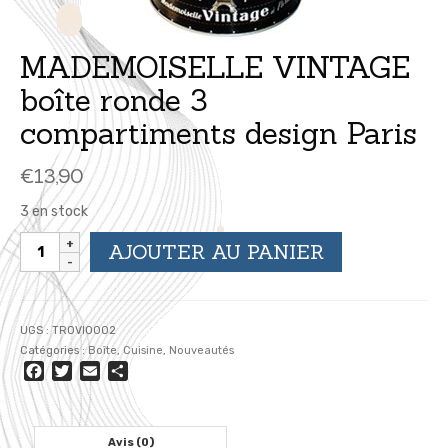
MADEMOISELLE VINTAGE
boîte ronde 3
compartiments design Paris
€
13,90
3 en stock
quantité
AJOUTER AU PANIER
de
MADEMOISELLE
VINTAGE
boîte
UGS :
TROVI0002
ronde
Catégories :
Boîte
,
Cuisine
,
Nouveautés
3
Facebook
Twitter
Email
Partager
compartiments
design
Paris
Avis (0)