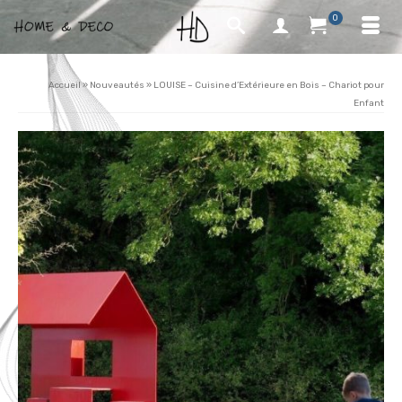
0
Accueil
»
Nouveautés
»
LOUISE – Cuisine d’Extérieure en Bois – Chariot pour
Enfant