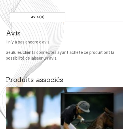
-
Chariot
pour
Avis (0)
Enfant
Avis
Il n’y a pas encore d’avis.
Seuls les clients connectés ayant acheté ce produit ont la
possibilité de laisser un avis.
Produits associés