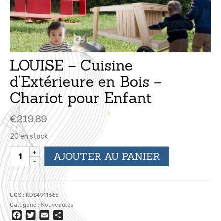
LOUISE – Cuisine
d’Extérieure en Bois –
Chariot pour Enfant
€
219,89
20 en stock
quantité
AJOUTER AU PANIER
de
LOUISE
-
Cuisine
UGS :
KDS4911665
d'Extérieure
Catégorie :
Nouveautés
en
Facebook
Twitter
Email
Partager
Bois