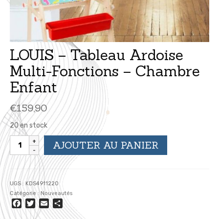
LOUIS – Tableau Ardoise
Multi-Fonctions – Chambre
Enfant
€
159,90
20 en stock
quantité
AJOUTER AU PANIER
de
LOUIS
-
Tableau
UGS :
KDS4911220
Ardoise
Catégorie :
Nouveautés
Multi-
Facebook
Twitter
Email
Partager
Fonctions
-