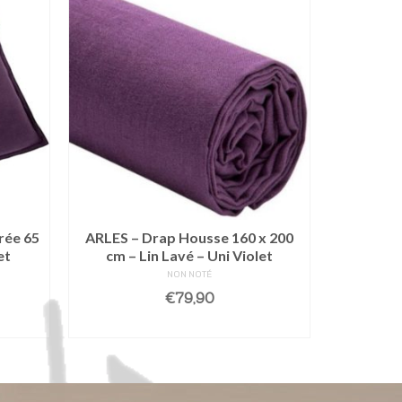
rée 65
ARLES – Drap Housse 160 x 200
ARLES – 
et
cm – Lin Lavé – Uni Violet
240 –
NON NOTÉ
€
79,90
R
LIRE LA SUITE