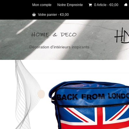
Mon compte
Notre Empreinte
0 Article
€0,00
Votre panier
-
€
0,00
Décoration d'intérieurs inspirants