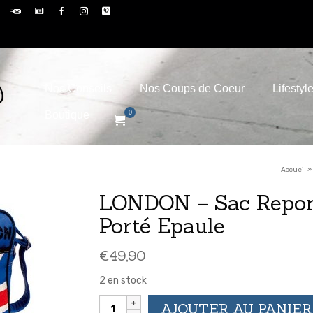
Nos Conseils
Nos Coups de Coeur
Lifestyl
Boutique
0
Accueil
»
LONDON – Sac Report
Porté Epaule
€
49,90
2 en stock
quantité
AJOUTER AU PANIER