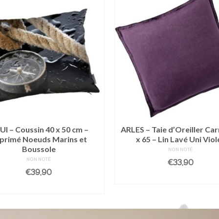
I – Coussin 40 x 50 cm –
ARLES – Taie d’Oreiller Car
primé Noeuds Marins et
x 65 – Lin Lavé Uni Viol
Boussole
NON NOTÉ
NON NOTÉ
€
33,90
€
39,90
AJOUTER AU PANIE
AJOUTER AU PANIER