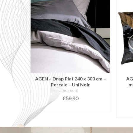
 coussin
AGEN – Drap Plat 240 x 300 cm –
AGU
Percale – Uni Noir
Im
NON NOTÉ
€
59,90
NIER
AJOUTER AU PANIER