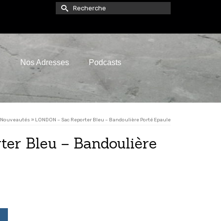
Rechercher :
e
Nos Adresses
Podcasts
Nouveautés
»
LONDON – Sac Reporter Bleu – Bandoulière Porté Epaule
er Bleu – Bandoulière