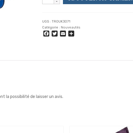
de
LONDON
-
Sac
UGS :
TROUK3071
Reporter
Catégorie :
Nouveautés
Bleu
Facebook
Twitter
Email
Partager
-
Bandoulière
Porté
Epaule
 la possibilité de laisser un avis.