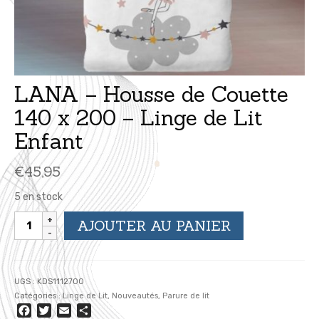
LANA – Housse de Couette
140 x 200 – Linge de Lit
Enfant
€
45,95
5 en stock
quantité
AJOUTER AU PANIER
de
LANA
-
Housse
UGS :
KDS1112700
de
Catégories :
Linge de Lit
,
Nouveautés
,
Parure de lit
Couette
Facebook
Twitter
Email
Partager
140