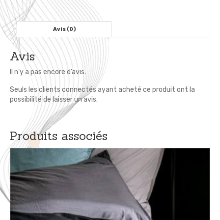
x
200
-
Avis (0)
Linge
de
Avis
Lit
Enfant
Il n’y a pas encore d’avis.
Seuls les clients connectés ayant acheté ce produit ont la
possibilité de laisser un avis.
Produits associés