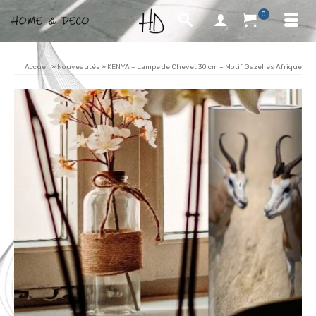
0
Accueil
»
Nouveautés
»
KENYA – Lampe de Chevet 30 cm – Motif Gazelles Afrique