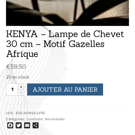
KENYA – Lampe de Chevet
30 cm – Motif Gazelles
Afrique
€
59,50
20 en stock
quantité
AJOUTER AU PANIER
de
KENYA
-
Lampe
UGS :
KDS-AS1425-LP30
de
Catégories :
Luminaire
,
Nouveautés
Chevet
Facebook
Twitter
Email
Partager
30
cm