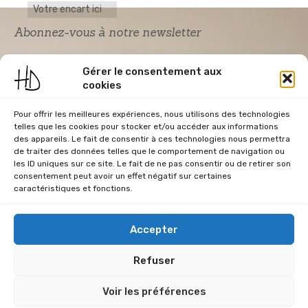
Votre encart ici
Abonnez-vous à notre newsletter
Gérer le consentement aux
cookies
Pour offrir les meilleures expériences, nous utilisons des technologies
telles que les cookies pour stocker et/ou accéder aux informations
des appareils. Le fait de consentir à ces technologies nous permettra
de traiter des données telles que le comportement de navigation ou
Acceptation RGPD
*
les ID uniques sur ce site. Le fait de ne pas consentir ou de retirer son
J'accepte la politique de confidentialité du
consentement peut avoir un effet négatif sur certaines
site Home & Déco
caractéristiques et fonctions.
Accepter
Refuser
CGU
Conditions Générales de Vente
Données Personnelles
Voir les préférences
Mentions Légales
Plan du site
RGPD
Politique de cookies (UE)