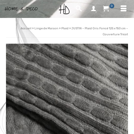
0
Accueil
»
Linge de Maison
»
Plaid
»
JUSTIN – Plaid Gris Foncé 125 x 150 cm –
Couverture Tricot