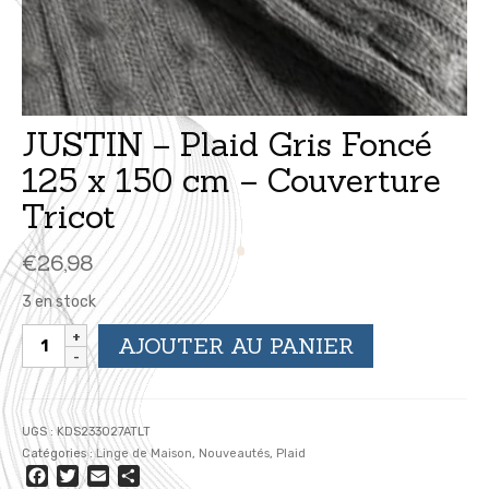
JUSTIN – Plaid Gris Foncé
125 x 150 cm – Couverture
Tricot
€
26,98
3 en stock
quantité
AJOUTER AU PANIER
de
JUSTIN
-
Plaid
UGS :
KDS233027ATLT
Gris
Catégories :
Linge de Maison
,
Nouveautés
,
Plaid
Foncé
Facebook
Twitter
Email
Partager
125