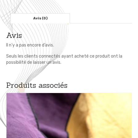
x
150
cm
Avis (0)
-
Couverture
Avis
Tricot
Il n’y a pas encore d’avis.
Seuls les clients connectés ayant acheté ce produit ont la
possibilité de laisser un avis.
Produits associés