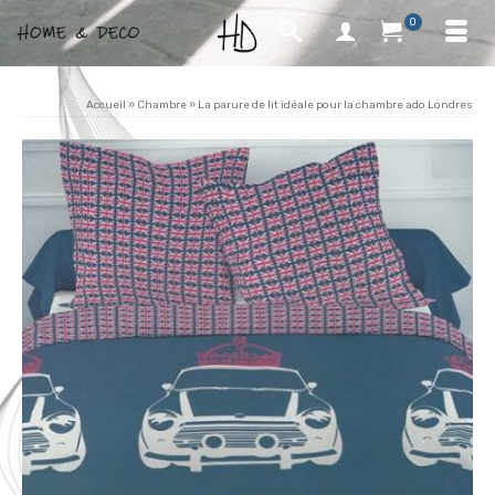
0
Accueil
»
Chambre
»
La parure de lit idéale pour la chambre ado Londres