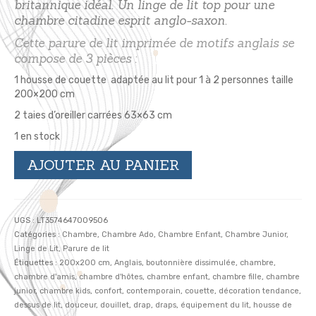
britannique idéal. Un linge de lit top pour une
chambre citadine esprit anglo-saxon.
Cette parure de lit imprimée de motifs anglais se
compose de 3 pièces :
1 housse de couette adaptée au lit pour 1 à 2 personnes taille
200×200 cm
2 taies d’oreiller carrées 63×63 cm
1 en stock
quantité
AJOUTER AU PANIER
de
La
parure
de
UGS :
LT3574647009506
lit
Catégories :
Chambre
,
Chambre Ado
,
Chambre Enfant
,
Chambre Junior
,
idéale
Linge de Lit
,
Parure de lit
pour
Étiquettes :
200x200 cm
,
Anglais
,
boutonnière dissimulée
,
chambre
,
la
chambre d'amis
,
chambre d'hôtes
,
chambre enfant
,
chambre fille
,
chambre
chambre
junior
,
chambre kids
,
confort
,
contemporain
,
couette
,
décoration tendance
,
ado
dessus de lit
,
douceur
,
douillet
,
drap
,
draps
,
équipement du lit
,
housse de
Londres