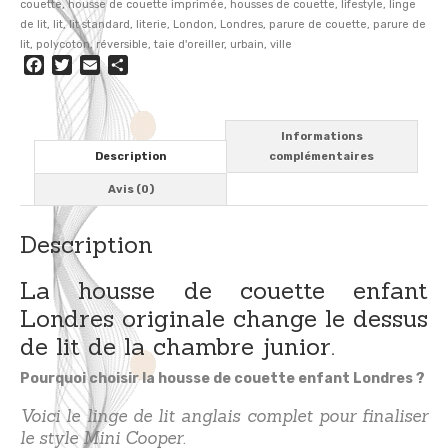
couette
,
housse de couette imprimée
,
housses de couette
,
lifestyle
,
linge
de lit
,
lit
,
lit standard
,
literie
,
London
,
Londres
,
parure de couette
,
parure de
lit
,
polycoton
,
réversible
,
taie d'oreiller
,
urbain
,
ville
Facebook
Twitter
Email
Partager
Informations
Description
complémentaires
Avis (0)
Description
La housse de couette enfant
Londres originale change le dessus
de lit de la chambre junior.
Pourquoi choisir la housse de couette enfant Londres ?
Voici le linge de lit anglais complet pour finaliser
le style Mini Cooper.