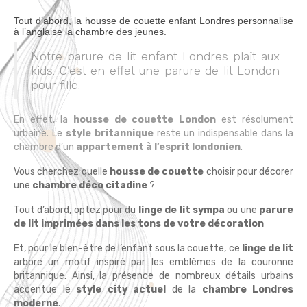
Tout d’abord, la housse de couette enfant Londres personnalise
à l’anglaise la chambre des jeunes.
Notre parure de lit enfant Londres plaît aux
kids. C’est en effet une parure de lit London
pour fille.
En effet, la
housse de couette London
est résolument
urbaine. Le
style britannique
reste un indispensable dans la
chambre d’un
appartement à l’esprit londonien
.
Vous cherchez quelle
housse de couette
choisir pour décorer
une
chambre déco citadine
?
Tout d’abord, optez pour du
linge de lit sympa
ou une
parure
de lit imprimées dans les tons de votre décoration
Et, pour le bien-être de l’enfant sous la couette, ce
linge de lit
arbore un motif inspiré par les emblèmes de la couronne
britannique. Ainsi, la présence de nombreux détails urbains
accentue le
style city actuel
de la
chambre Londres
moderne
.