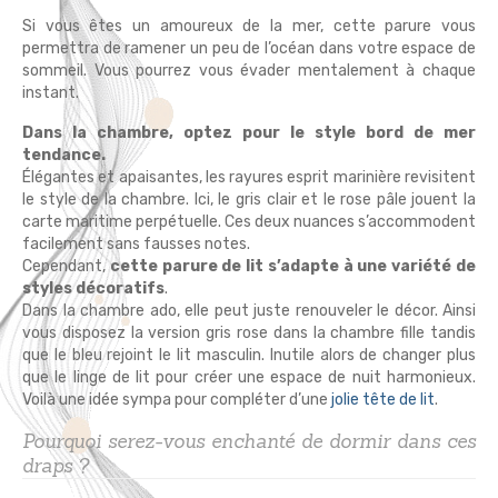
Si vous êtes un amoureux de la mer, cette parure vous
permettra de ramener un peu de l’océan dans votre espace de
sommeil. Vous pourrez vous évader mentalement à chaque
instant.
Dans la chambre, optez pour le style bord de mer
tendance.
Élégantes et apaisantes, les rayures esprit marinière revisitent
le style de la chambre. Ici, le gris clair et le rose pâle jouent la
carte maritime perpétuelle. Ces deux nuances s’accommodent
facilement sans fausses notes.
Cependant,
cette parure de lit s’adapte à une variété de
styles décoratifs
.
Dans la chambre ado, elle peut juste renouveler le décor. Ainsi
vous disposez la version gris rose dans la chambre fille tandis
que le bleu rejoint le lit masculin. Inutile alors de changer plus
que le linge de lit pour créer une espace de nuit harmonieux.
Voilà une idée sympa pour compléter d’une
jolie tête de lit
.
Pourquoi serez-vous enchanté de dormir dans ces
draps ?