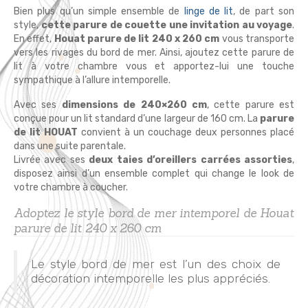
Bien plus qu’un simple ensemble de
linge de lit
, de part son
style,
cette parure de couette une invitation au voyage
.
En effet,
Houat parure de lit 240 x 260 cm
vous transporte
vers les rivages du bord de mer. Ainsi, ajoutez cette parure de
lit à votre chambre vous et apportez-lui une touche
sympathique à l’allure intemporelle.
Avec ses
dimensions de 240×260 cm
, cette parure est
conçue pour un lit standard d’une largeur de 160 cm. La
parure
de lit HOUAT
convient à un couchage deux personnes placé
dans une suite parentale.
Livrée avec ses
deux taies d’oreillers carrées assorties
,
disposez ainsi d’un ensemble complet qui change le look de
votre chambre à coucher.
Adoptez le style bord de mer intemporel de Houat
parure de lit 240 x 260 cm
Le style bord de mer est l’un des choix de
décoration intemporelle les plus appréciés.