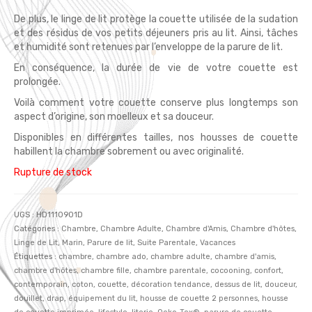
De plus, le linge de lit protège la couette utilisée de la sudation
et des résidus de vos petits déjeuners pris au lit. Ainsi, tâches
et humidité sont retenues par l’enveloppe de la parure de lit.
En conséquence, la durée de vie de votre couette est
prolongée.
Voilà comment votre couette conserve plus longtemps son
aspect d’origine, son moelleux et sa douceur.
Disponibles en différentes tailles, nos housses de couette
habillent la chambre sobrement ou avec originalité.
Rupture de stock
UGS :
HD1110901D
Catégories :
Chambre
,
Chambre Adulte
,
Chambre d'Amis
,
Chambre d'hôtes
,
Linge de Lit
,
Marin
,
Parure de lit
,
Suite Parentale
,
Vacances
Étiquettes :
chambre
,
chambre ado
,
chambre adulte
,
chambre d'amis
,
chambre d'hôtes
,
chambre fille
,
chambre parentale
,
cocooning
,
confort
,
contemporain
,
coton
,
couette
,
décoration tendance
,
dessus de lit
,
douceur
,
douillet
,
drap
,
équipement du lit
,
housse de couette 2 personnes
,
housse