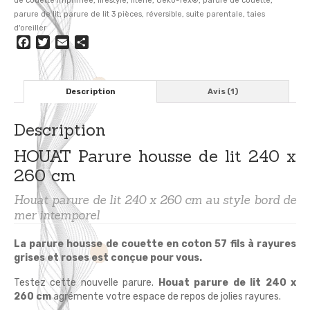
de couette imprimée
,
lifestyle
,
literie
,
Oeko-Tex®
,
parure de couette
,
parure de lit
,
parure de lit 3 pièces
,
réversible
,
suite parentale
,
taies
d'oreiller
Facebook
Twitter
Email
Partager
Description
Avis (1)
Description
HOUAT Parure housse de lit 240 x
260 cm
Houat parure de lit 240 x 260 cm au style bord de
mer intemporel
La parure housse de couette en coton 57 fils à rayures
grises et roses est conçue pour vous.
Testez cette nouvelle parure.
Houat parure de lit 240 x
260 cm
agrémente votre espace de repos de jolies rayures.