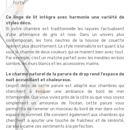
forts.
Ce linge de lit intègre avec harmonie une variété de
styles déco.
Si votre chambre est traditionnelle les rayures l’actualisent
d’une alternance de gris et rose. Dans un univers plus
contemporain, les tons neutres de la housse de couette
opèrent plus discrètement. Le style minimaliste est quant à lui
sous le charme de deux couleurs qui se marient bien avec tout.
Par exemple, c’est un matche parfait avec les meubles en bois
sombre, les murs blancs et les accessoires marins.
Le charme naturel de la parure de drap rend l’espace de
nuit accueillant et chaleureux.
L’esprit déco de cette parure est adapté aux chambres qui
cherchent à évoquer une ambiance de bord de mer
intemporelle. Que vous viviez près de la côte ou que vous soyez
simplement un amoureux de l’océan, cette parure vous
permettra de ramener un morceau du bord de mer dans votre
espace de sommeil. Elle convient également aux chambres qui
cherchent à ajouter une touche de fraîcheur et de sérénité,
car elle incarne ces sentiments à la perfection.