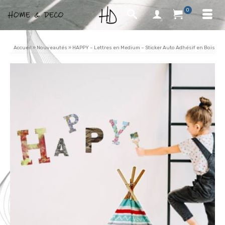
0
Accueil
»
Nouveautés
»
HAPPY – Lettres en Medium – Sticker Auto Adhésif en Bois