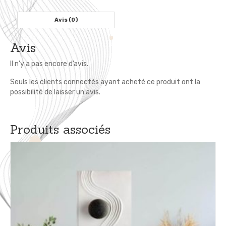
Auto
Adhésif
Avis (0)
en
Bois
Avis
Il n’y a pas encore d’avis.
Seuls les clients connectés ayant acheté ce produit ont la
possibilité de laisser un avis.
Produits associés