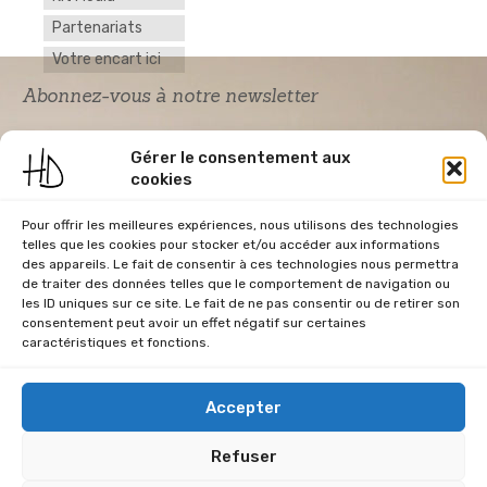
Partenariats
Votre encart ici
Abonnez-vous à notre newsletter
Gérer le consentement aux
cookies
Pour offrir les meilleures expériences, nous utilisons des technologies
telles que les cookies pour stocker et/ou accéder aux informations
des appareils. Le fait de consentir à ces technologies nous permettra
de traiter des données telles que le comportement de navigation ou
Acceptation RGPD
*
les ID uniques sur ce site. Le fait de ne pas consentir ou de retirer son
J'accepte la politique de confidentialité du
consentement peut avoir un effet négatif sur certaines
site Home & Déco
caractéristiques et fonctions.
Accepter
Refuser
CGU
Conditions Générales de Vente
Données Personnelles