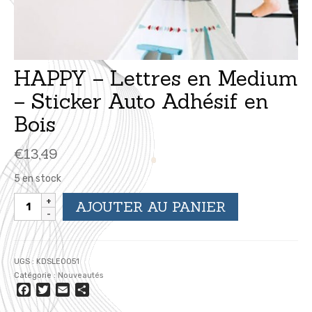
HAPPY – Lettres en Medium
– Sticker Auto Adhésif en
Bois
€
13,49
5 en stock
quantité
AJOUTER AU PANIER
de
HAPPY
-
Lettres
UGS :
KDSLE0051
en
Catégorie :
Nouveautés
Medium
Facebook
Twitter
Email
Partager
-
Sticker