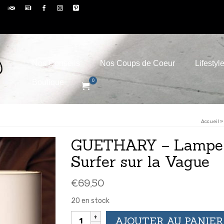
Nos Conseils
Nos Coups de Coeur
Lifestyl
Boutique
0
Accueil
»
GUETHARY – Lampe 
Surfer sur la Vague
€
69,50
20 en stock
quantité
AJOUTER AU PANIER