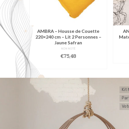
60 x 200
AMBRA – Housse de Couette
AN
Violet
220×240 cm – Lit 2 Personnes –
Matc
Jaune Safran
NON NOTÉ
€
75,48
E
AJOUTER AU PANIER
Kit
Par
Votr