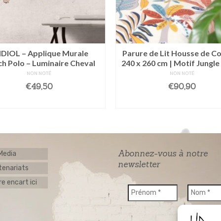
DIOL – Applique Murale
Parure de Lit Housse de C
h Polo – Luminaire Cheval
240 x 260 cm | Motif Jungle
NON NOTÉ
NON NOTÉ
€
49,50
€
90,90
AJOUTER AU PANIER
LIRE LA SUITE
Abonnez-vous à notre
 Media
newsletter
tenariats
e encart ici