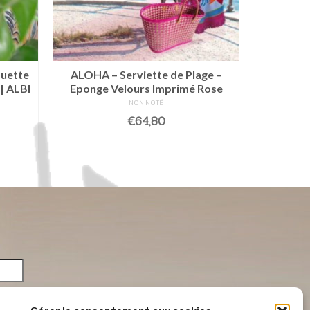
ouette
ALOHA – Serviette de Plage –
ANANAS 
 | ALBI
Eponge Velours Imprimé Rose
Epong
NON NOTÉ
€
64,80
AJOUTER AU PANIER
AJO