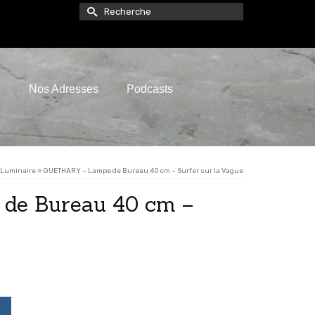
Rechercher :
e
Nos Adresses
Podcasts
Luminaire
»
GUETHARY – Lampe de Bureau 40 cm – Surfer sur la Vague
de Bureau 40 cm –