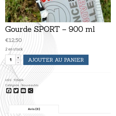
Gourde SPORT – 900 ml
€
12,50
2 en stock
quantité
AJOUTER AU PANIER
de
Gourde
SPORT
-
UGS :
105654
900
Catégorie :
Nouveautés
ml
Facebook
Twitter
Email
Partager
Avis (0)