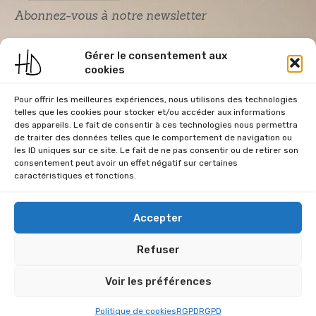
Abonnez-vous à notre newsletter
Gérer le consentement aux
cookies
Pour offrir les meilleures expériences, nous utilisons des technologies
telles que les cookies pour stocker et/ou accéder aux informations
des appareils. Le fait de consentir à ces technologies nous permettra
de traiter des données telles que le comportement de navigation ou
Acceptation RGPD
*
les ID uniques sur ce site. Le fait de ne pas consentir ou de retirer son
J'accepte la politique de confidentialité du
consentement peut avoir un effet négatif sur certaines
site Home & Déco
caractéristiques et fonctions.
Accepter
Refuser
CGU
Conditions Générales de Vente
Données Personnelles
Voir les préférences
Mentions Légales
Plan du site
RGPD
Politique de cookies (UE)
HOME & DECO © 2026
Politique de cookies
RGPD
RGPD