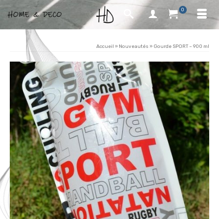
0
Accueil
»
Nouveautés
»
Gourde SPORT – 900 ml