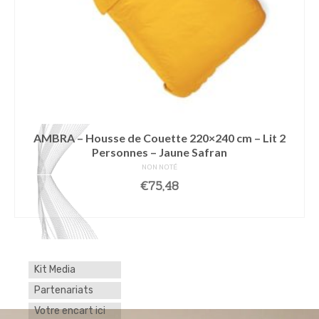
AMBRA – Housse de Couette 220×240 cm – Lit 2
Personnes – Jaune Safran
NON NOTÉ
€
75,48
AJOUTER AU PANIER
Kit Media
Partenariats
Votre encart ici