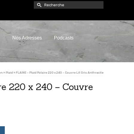
Rechercher :
e
Nos Adresses
Podcasts
on
»
Plaid
»
FLAINE – Plaid Polaire 220 x 240 – Couvre Lit Gris Anthracite
re 220 x 240 – Couvre