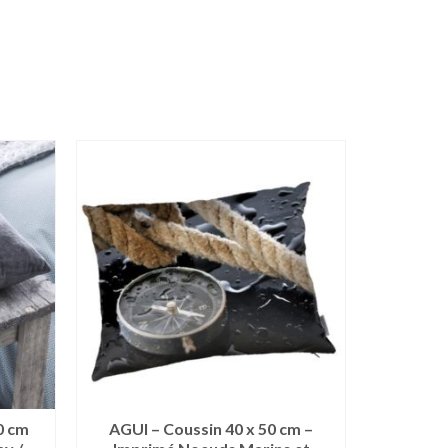
0 cm
AGUI – Coussin 40 x 50 cm –
APIC –