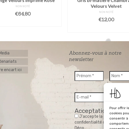
nge Velours Imprimé Rose
Gris bi-matière Chambra
Velours Velvet
NON NOTÉ
NON NOTÉ
€
64,80
€
12,00
AJOUTER AU PANIER
AJOUTER AU PANIE
Abonnez-vous à notre
 Media
newsletter
tenariats
e encart ici
Pour offrir 
Acceptation RGPD
cookies pou
J'accepte la politique de
consentir à
confidentialité du site Home
comportemen
Déco
consentir o