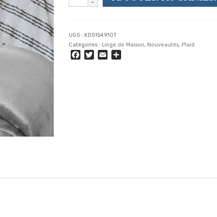
de
FLAINE
-
Plaid
UGS :
KDS154910T
Polaire
Catégories :
Linge de Maison
,
Nouveautés
,
Plaid
220
Facebook
Twitter
Email
Partager
x
240
-
Couvre
Lit
Gris
Anthracite