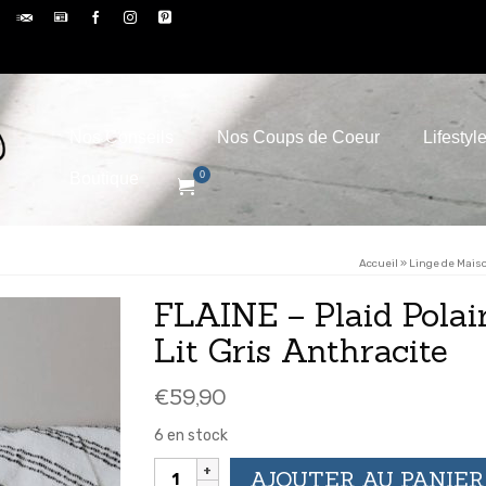
Nos Conseils
Nos Coups de Coeur
Lifestyl
Boutique
0
Accueil
»
Linge de Mais
FLAINE – Plaid Polai
Lit Gris Anthracite
€
59,90
6 en stock
quantité
AJOUTER AU PANIER