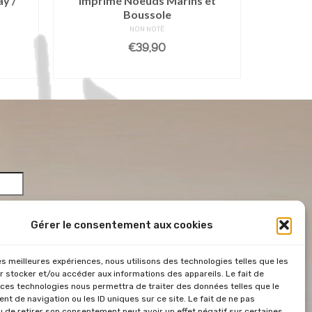
y /
Imprimé Noeuds Marins et
I
Boussole
NON NOTÉ
€
39,90
AJO
R
AJOUTER AU PANIER
Gérer le consentement aux cookies
les meilleures expériences, nous utilisons des technologies telles que les
*
r stocker et/ou accéder aux informations des appareils. Le fait de
 ces technologies nous permettra de traiter des données telles que le
 &
t de navigation ou les ID uniques sur ce site. Le fait de ne pas
u de retirer son consentement peut avoir un effet négatif sur certaines