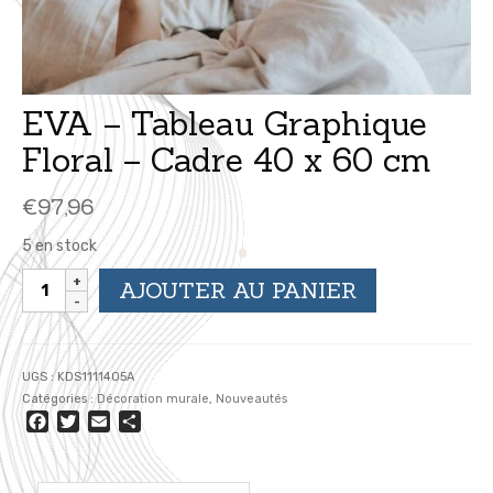
EVA – Tableau Graphique
Floral – Cadre 40 x 60 cm
€
97,96
5 en stock
quantité
AJOUTER AU PANIER
de
EVA
-
Tableau
UGS :
KDS1111405A
Graphique
Catégories :
Décoration murale
,
Nouveautés
Floral
Facebook
Twitter
Email
Partager
-
Cadre
40