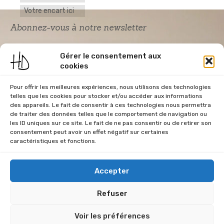
Votre encart ici
Abonnez-vous à notre newsletter
Gérer le consentement aux
cookies
Pour offrir les meilleures expériences, nous utilisons des technologies
telles que les cookies pour stocker et/ou accéder aux informations
des appareils. Le fait de consentir à ces technologies nous permettra
de traiter des données telles que le comportement de navigation ou
Acceptation RGPD
*
les ID uniques sur ce site. Le fait de ne pas consentir ou de retirer son
J'accepte la politique de confidentialité du
consentement peut avoir un effet négatif sur certaines
site Home & Déco
caractéristiques et fonctions.
Accepter
Refuser
CGU
Conditions Générales de Vente
Données Personnelles
Voir les préférences
Mentions Légales
Plan du site
RGPD
Politique de cookies (UE)