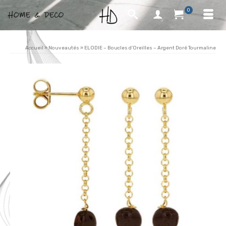
0
Accueil
»
Nouveautés
»
ELODIE – Boucles d’Oreilles – Argent Doré Tourmaline