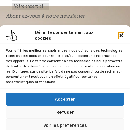
Votre encart ici
Abonnez-vous à notre newsletter
Gérer le consentement aux
cookies
Pour offrir les meilleures expériences, nous utilisons des technologies
telles que les cookies pour stocker et/ou accéder aux informations
des appareils. Le fait de consentir à ces technologies nous permettra
de traiter des données telles que le comportement de navigation ou
Acceptation RGPD
*
les ID uniques sur ce site. Le fait de ne pas consentir ou de retirer son
J'accepte la politique de confidentialité du
consentement peut avoir un effet négatif sur certaines
site Home & Déco
caractéristiques et fonctions.
Accepter
Refuser
CGU
Conditions Générales de Vente
Données Personnelles
Voir les préférences
Mentions Légales
Plan du site
RGPD
Politique de cookies (UE)