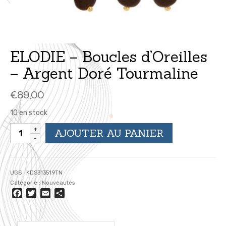
ELODIE – Boucles d’Oreilles
– Argent Doré Tourmaline
€
89,00
10 en stock
quantité
AJOUTER AU PANIER
de
ELODIE
-
Boucles
UGS :
KDS313519TN
d'Oreilles
Catégorie :
Nouveautés
-
Facebook
Twitter
Email
Partager
Argent
Doré
Tourmaline