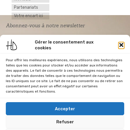
Partenariats
Votre encart ici
Abonnez-vous à notre newsletter
Gérer le consentement aux
cookies
Pour offrir les meilleures expériences, nous utilisons des technologies
telles que les cookies pour stocker et/ou accéder aux informations
des appareils. Le fait de consentir à ces technologies nous permettra
de traiter des données telles que le comportement de navigation ou
Acceptation RGPD
*
les ID uniques sur ce site. Le fait de ne pas consentir ou de retirer son
J'accepte la politique de confidentialité du
consentement peut avoir un effet négatif sur certaines
site Home & Déco
caractéristiques et fonctions.
Accepter
Refuser
CGU
Conditions Générales de Vente
Données Personnelles