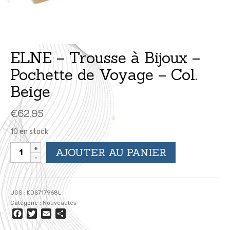
ELNE – Trousse à Bijoux –
Pochette de Voyage – Col.
Beige
€
62,95
10 en stock
quantité
AJOUTER AU PANIER
de
ELNE
-
Trousse
UGS :
KDS717968L
à
Catégorie :
Nouveautés
Bijoux
Facebook
Twitter
Email
Partager
-
Pochette