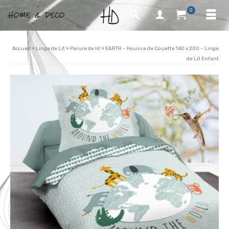
0
Accueil
»
Linge de Lit
»
Parure de lit
»
EARTH – Housse de Couette 140 x 200 – Linge
de Lit Enfant