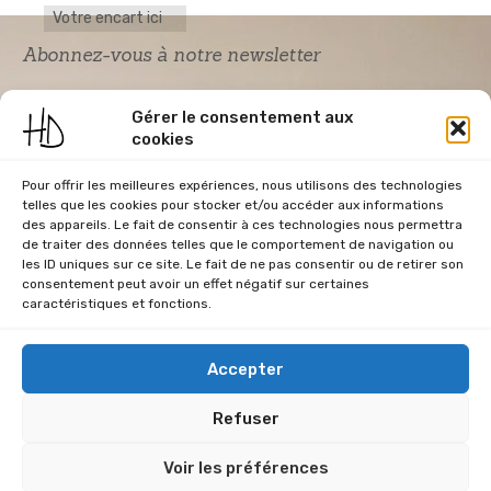
Votre encart ici
Abonnez-vous à notre newsletter
Gérer le consentement aux
cookies
Pour offrir les meilleures expériences, nous utilisons des technologies
telles que les cookies pour stocker et/ou accéder aux informations
des appareils. Le fait de consentir à ces technologies nous permettra
de traiter des données telles que le comportement de navigation ou
Acceptation RGPD
*
les ID uniques sur ce site. Le fait de ne pas consentir ou de retirer son
J'accepte la politique de confidentialité du
consentement peut avoir un effet négatif sur certaines
site Home & Déco
caractéristiques et fonctions.
Accepter
Refuser
CGU
Conditions Générales de Vente
Données Personnelles
Voir les préférences
Mentions Légales
Plan du site
RGPD
Politique de cookies (UE)