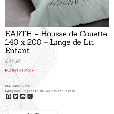
EARTH – Housse de Couette
140 x 200 – Linge de Lit
Enfant
€
45,95
Rupture de stock
UGS :
KDS1112696
Catégories :
Linge de Lit
,
Nouveautés
,
Parure de lit
Facebook
Twitter
Email
Partager