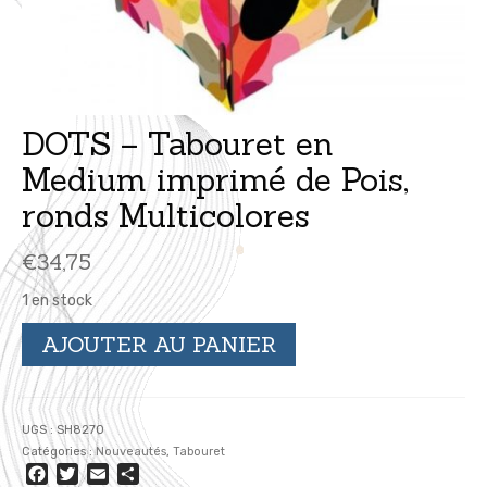
DOTS – Tabouret en
Medium imprimé de Pois,
ronds Multicolores
€
34,75
1 en stock
quantité
AJOUTER AU PANIER
de
DOTS
-
Tabouret
UGS :
SH8270
en
Catégories :
Nouveautés
,
Tabouret
Medium
Facebook
Twitter
Email
Partager
imprimé