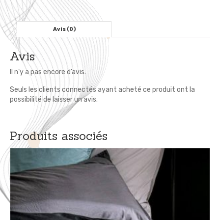
de
Pois,
ronds
Avis (0)
Multicolores
Avis
Il n’y a pas encore d’avis.
Seuls les clients connectés ayant acheté ce produit ont la
possibilité de laisser un avis.
Produits associés