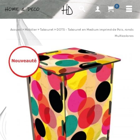
0
Accueil
»
Mobilier
»
Tabouret
»
DOTS – Tabouret en Medium imprimé de Pois, ronds
Multicolores