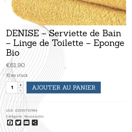
DENISE – Serviette de Bain
– Linge de Toilette – Eponge
Bio
€
61,90
10 en stock
quantité
AJOUTER AU PANIER
de
DENISE
-
Serviette
UGS :
KDS10110984
de
Catégorie :
Nouveautés
Bain
Facebook
Twitter
Email
Partager
-
Linge