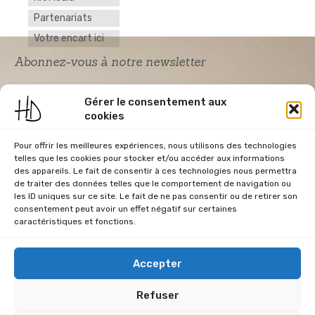
Partenariats
Votre encart ici
Abonnez-vous à notre newsletter
Gérer le consentement aux
cookies
Pour offrir les meilleures expériences, nous utilisons des technologies
telles que les cookies pour stocker et/ou accéder aux informations
des appareils. Le fait de consentir à ces technologies nous permettra
de traiter des données telles que le comportement de navigation ou
Acceptation RGPD
*
les ID uniques sur ce site. Le fait de ne pas consentir ou de retirer son
J'accepte la politique de confidentialité du
consentement peut avoir un effet négatif sur certaines
site Home & Déco
caractéristiques et fonctions.
Accepter
Refuser
CGU
Conditions Générales de Vente
Données Personnelles