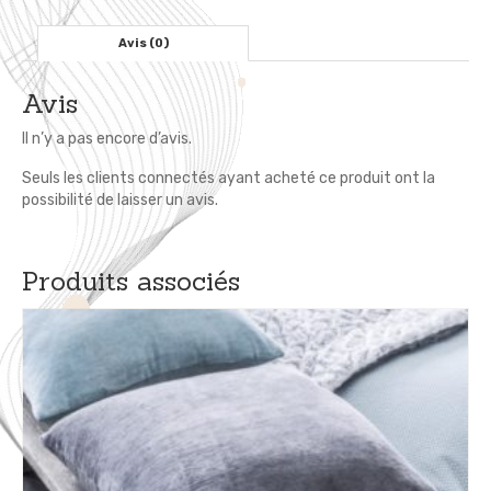
cm
-
Avis (0)
Lin
Lavé
Avis
-
Uni
Il n’y a pas encore d’avis.
Bleu
Seuls les clients connectés ayant acheté ce produit ont la
possibilité de laisser un avis.
Produits associés