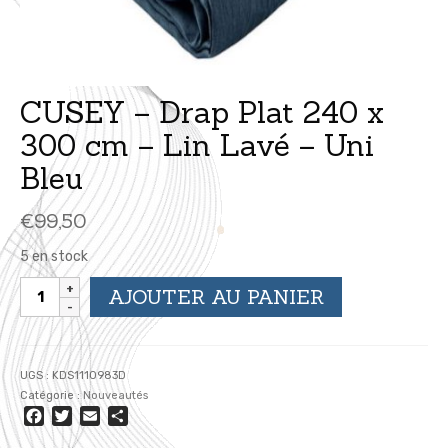
CUSEY – Drap Plat 240 x
300 cm – Lin Lavé – Uni
Bleu
€
99,50
5 en stock
quantité
AJOUTER AU PANIER
de
CUSEY
-
Drap
UGS :
KDS1110983D
Plat
Catégorie :
Nouveautés
240
Facebook
Twitter
Email
Partager
x
300