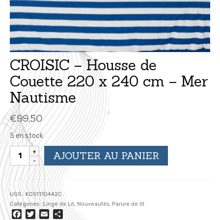
CROISIC – Housse de
Couette 220 x 240 cm – Mer
Nautisme
€
99,50
5 en stock
quantité
AJOUTER AU PANIER
de
CROISIC
-
Housse
UGS :
KDS1110442C
de
Catégories :
Linge de Lit
,
Nouveautés
,
Parure de lit
Couette
Facebook
Twitter
Email
Partager
220