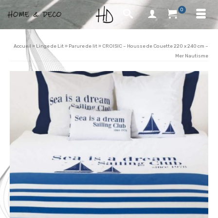
0
Accueil
»
Linge de Lit
»
Parure de lit
»
CROISIC – Housse de Couette 220 x 240 cm –
Mer Nautisme