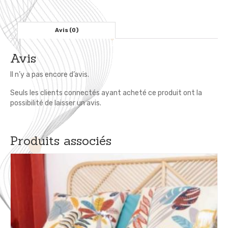
x
240
cm
Avis (0)
-
Mer
Avis
Nautisme
Il n’y a pas encore d’avis.
Seuls les clients connectés ayant acheté ce produit ont la
possibilité de laisser un avis.
Produits associés