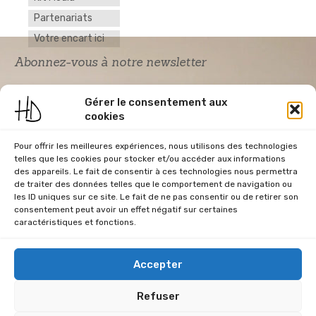
Partenariats
Votre encart ici
Abonnez-vous à notre newsletter
Gérer le consentement aux
cookies
Pour offrir les meilleures expériences, nous utilisons des technologies
telles que les cookies pour stocker et/ou accéder aux informations
des appareils. Le fait de consentir à ces technologies nous permettra
de traiter des données telles que le comportement de navigation ou
Acceptation RGPD
*
les ID uniques sur ce site. Le fait de ne pas consentir ou de retirer son
J'accepte la politique de confidentialité du
consentement peut avoir un effet négatif sur certaines
site Home & Déco
caractéristiques et fonctions.
Accepter
Refuser
CGU
Conditions Générales de Vente
Données Personnelles