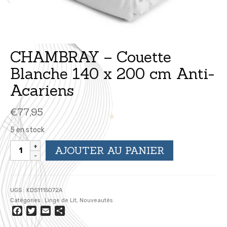
CHAMBRAY – Couette
Blanche 140 x 200 cm Anti-
Acariens
€
77,95
5 en stock
quantité
AJOUTER AU PANIER
de
CHAMBRAY
-
Couette
UGS :
KDS1115072A
Blanche
Catégories :
Linge de Lit
,
Nouveautés
140
Facebook
Twitter
Email
Partager
x
200