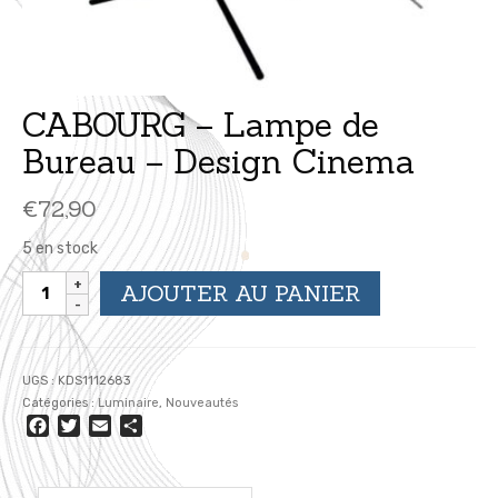
CABOURG – Lampe de
Bureau – Design Cinema
€
72,90
5 en stock
quantité
AJOUTER AU PANIER
de
CABOURG
-
Lampe
UGS :
KDS1112683
de
Catégories :
Luminaire
,
Nouveautés
Bureau
Facebook
Twitter
Email
Partager
-
Design
Cinema