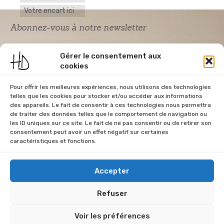
Votre encart ici
Abonnez-vous à notre newsletter
Gérer le consentement aux
cookies
Pour offrir les meilleures expériences, nous utilisons des technologies
telles que les cookies pour stocker et/ou accéder aux informations
des appareils. Le fait de consentir à ces technologies nous permettra
de traiter des données telles que le comportement de navigation ou
Acceptation RGPD
*
les ID uniques sur ce site. Le fait de ne pas consentir ou de retirer son
J'accepte la politique de confidentialité du
consentement peut avoir un effet négatif sur certaines
site Home & Déco
caractéristiques et fonctions.
Accepter
Refuser
CGU
Conditions Générales de Vente
Données Personnelles
Voir les préférences
Mentions Légales
Plan du site
RGPD
Politique de cookies (UE)