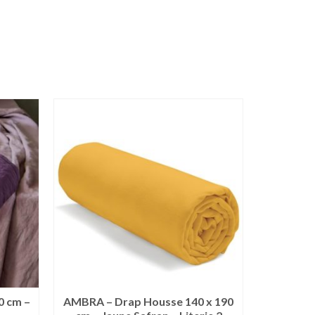
0 cm –
AMBRA – Drap Housse 140 x 190
ANANAS 