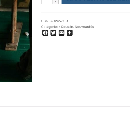
de
AVARICE
-
Coussin
UGS :
ADV09600
Carré
Catégories :
Coussin
,
Nouveautés
30
Facebook
Twitter
Email
Partager
x
30
cm
-
Message
Brodé
Velours