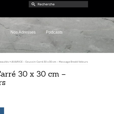
Rechercher :
e
Nos Adresses
Podcasts
eautés
»
AVARICE – Coussin Carré 30 x 30 cm – Message Brodé Velours
arré 30 x 30 cm –
rs