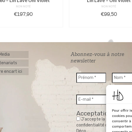
60 – Lin Lavé Uni Violet
Lin Lavé – Uni Violet
NON NOTÉ
NON NOTÉ
€
197,90
€
99,50
LIRE LA SUITE
LIRE LA SUITE
Abonnez-vous à notre
 Media
newsletter
tenariats
e encart ici
Pour offrir 
Acceptation RGPD
cookies pou
J'accepte la politique de
consentir à
confidentialité du site Home
comportemen
Déco
consentir o