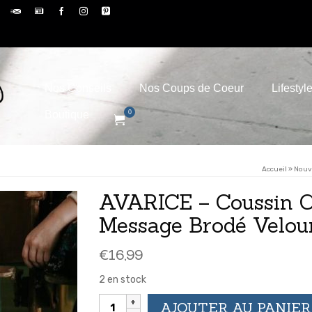
Nos Conseils
Nos Coups de Coeur
Lifestyl
Boutique
0
Accueil
»
Nouv
AVARICE – Coussin C
Message Brodé Velou
€
16,99
2 en stock
quantité
AJOUTER AU PANIER