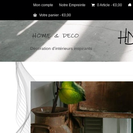
Mon compte
Notre Empreinte
0 Article
€0,00
Votre panier
-
€
0,00
Décoration d'intérieurs inspirants