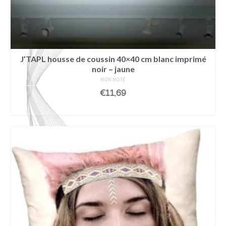
J’TAPL housse de coussin 40×40 cm blanc imprimé
noir – jaune
NON NOTÉ
€
11,69
AJOUTER AU PANIER