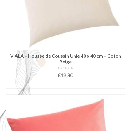
VIALA – Housse de Coussin Unie 40 x 40 cm – Coton
Beige
NON NOTÉ
€
12,90
AJOUTER AU PANIER