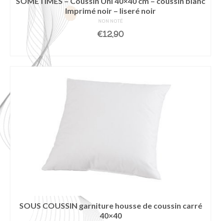
SOMETIMES – Coussin Uni 40×40 cm – coussin blanc
Imprimé noir – liseré noir
NON NOTÉ
€
12,90
AJOUTER AU PANIER
SOUS COUSSIN garniture housse de coussin carré
40×40