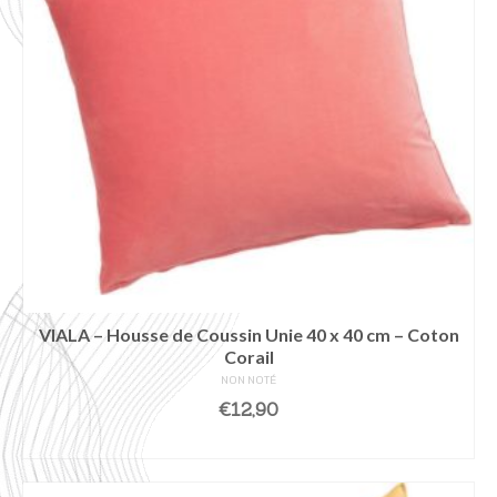
VIALA – Housse de Coussin Unie 40 x 40 cm – Coton
Corail
NON NOTÉ
€
12,90
AJOUTER AU PANIER