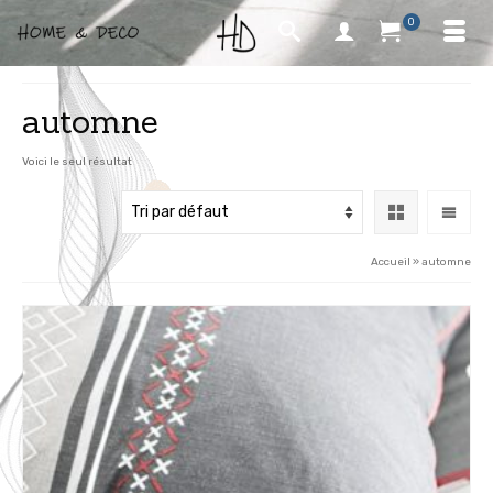
0
automne
Voici le seul résultat
Accueil
»
automne