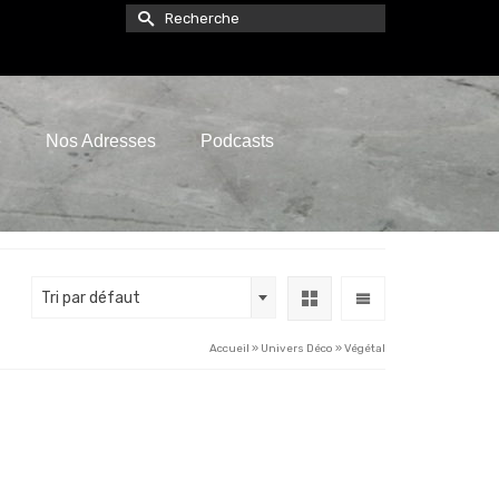
Rechercher :
e
Nos Adresses
Podcasts
Tri par défaut
Accueil
»
Univers Déco
»
Végétal