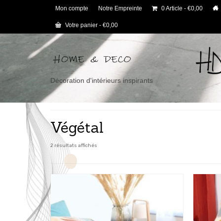
Mon compte
Notre Empreinte
0 Article
€0,00
Votre panier
-
€
0,00
Décoration d'intérieurs inspirants
Végétal
2 résultats affichés