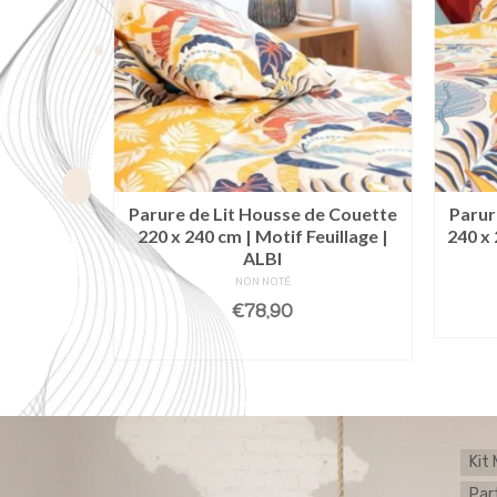
Parure de Lit Housse de Couette
Parur
220 x 240 cm | Motif Feuillage |
240 x 
ALBI
NON NOTÉ
€
78,90
LIRE LA SUITE
Kit
Par