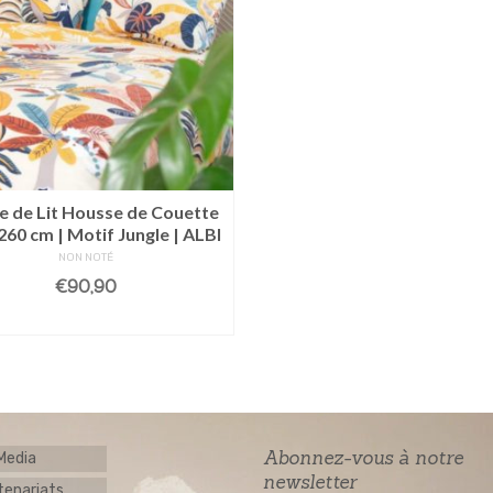
e de Lit Housse de Couette
260 cm | Motif Jungle | ALBI
NON NOTÉ
€
90,90
LIRE LA SUITE
Abonnez-vous à notre
 Media
newsletter
tenariats