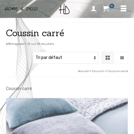
0
Coussin carré
Affichage de 1–12 sur 18 résultats
Accueil
»
Coussin
»
Coussin carré
Coussin carré