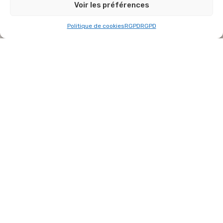
Voir les préférences
Politique de cookies
RGPD
RGPD
VESPA Coussin scooter rouge bleu 40×40 cm
décoration vintage ado
NON NOTÉ
€
17,38
AJOUTER AU PANIER